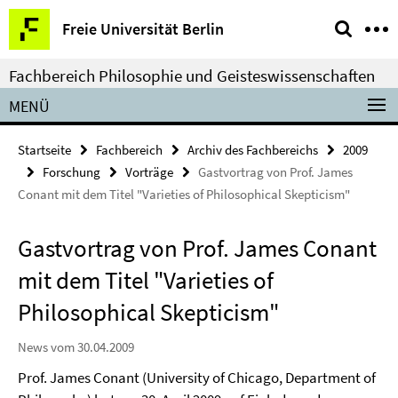
Springe
Service-
Freie Universität Berlin
direkt
Navigation
zu
Fachbereich Philosophie und Geisteswissenschaften
Inhalt
MENÜ
Startseite
Fachbereich
Archiv des Fachbereichs
2009
Forschung
Vorträge
Gastvortrag von Prof. James
Conant mit dem Titel "Varieties of Philosophical Skepticism"
Gastvortrag von Prof. James Conant
mit dem Titel "Varieties of
Philosophical Skepticism"
News vom 30.04.2009
Prof. James Conant (University of Chicago, Department of