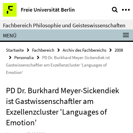
Springe
Service-
Freie Universität Berlin
direkt
Navigation
zu
Fachbereich Philosophie und Geisteswissenschaften
Inhalt
MENÜ
Startseite
Fachbereich
Archiv des Fachbereichs
2008
Personalia
PD Dr. Burkhard Meyer-Sickendiek ist
Gastwissenschaftler am Exzellenzcluster 'Languages of
Emotion'
PD Dr. Burkhard Meyer-Sickendiek
ist Gastwissenschaftler am
Exzellenzcluster 'Languages of
Emotion'