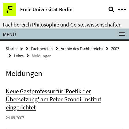
Springe
Service-
Freie Universität Berlin
direkt
Navigation
zu
Fachbereich Philosophie und Geisteswissenschaften
Inhalt
MENÜ
Startseite
Fachbereich
Archiv des Fachbereichs
2007
Lehre
Meldungen
Meldungen
Neue Gastprofessur für 'Poetik der
Übersetzung' am Peter-Szondi-Institut
eingerichtet
24.09.2007