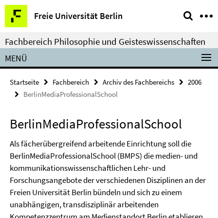
Springe
Service-
Freie Universität Berlin
direkt
Navigation
zu
Fachbereich Philosophie und Geisteswissenschaften
Inhalt
MENÜ
Startseite
Fachbereich
Archiv des Fachbereichs
2006
BerlinMediaProfessionalSchool
BerlinMediaProfessionalSchool
Als fächerübergreifend arbeitende Einrichtung soll die
BerlinMediaProfessionalSchool (BMPS) die medien- und
kommunikationswissenschaftlichen Lehr- und
Forschungsangebote der verschiedenen Disziplinen an der
Freien Universität Berlin bündeln und sich zu einem
unabhängigen, transdisziplinär arbeitenden
Kompetenzzentrum am Medienstandort Berlin etablieren.