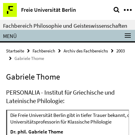
Springe
Service-
Freie Universität Berlin
direkt
Navigation
zu
Fachbereich Philosophie und Geisteswissenschaften
Inhalt
MENÜ
Startseite
Fachbereich
Archiv des Fachbereichs
2003
Gabriele Thome
Gabriele Thome
PERSONALIA - Institut für Griechische und
Lateinische Philologie:
Die Freie Universität Berlin gibt in tiefer Trauer bekannt, das
Universitätsprofessorin für Klassische Philologie
Dr. phil. Gabriele Thome