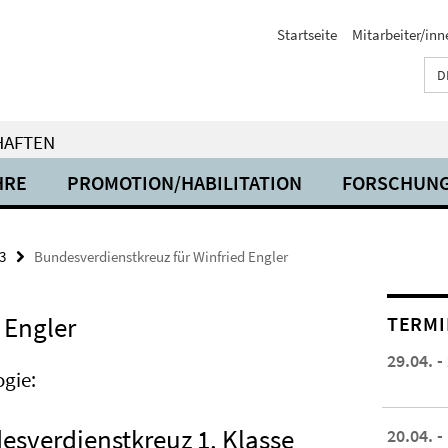
Startseite
Mitarbeiter/inn
D
HAFTEN
HRE
PROMOTION/HABILITATION
FORSCHUN
3
Bundesverdienstkreuz für Winfried Engler
 Engler
TERMI
29.04. -
ogie:
esverdienstkreuz 1. Klasse
20.04. -