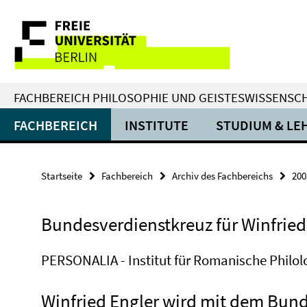
Springe
Service-
direkt
zu
Navigation
Inhalt
FACHBEREICH PHILOSOPHIE UND GEISTESWISSENSC
FACHBEREICH
INSTITUTE
STUDIUM & LE
Startseite
Fachbereich
Archiv des Fachbereichs
200
Bundesverdienstkreuz für Winfried
PERSONALIA - Institut für Romanische Philol
Winfried Engler wird mit dem Bund