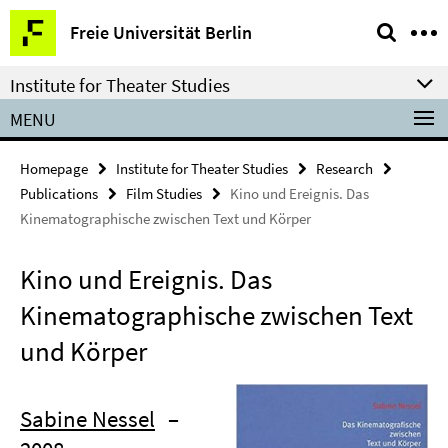
Springe
Service
Freie Universität Berlin
direkt
Navigation
zu
Institute for Theater Studies
Inhalt
MENU
Homepage
Institute for Theater Studies
Research
Publications
Film Studies
Kino und Ereignis. Das
Kinematographische zwischen Text und Körper
Kino und Ereignis. Das
Kinematographische zwischen Text
und Körper
Sabine Nessel
–