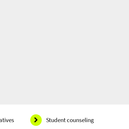
atives
Student counseling