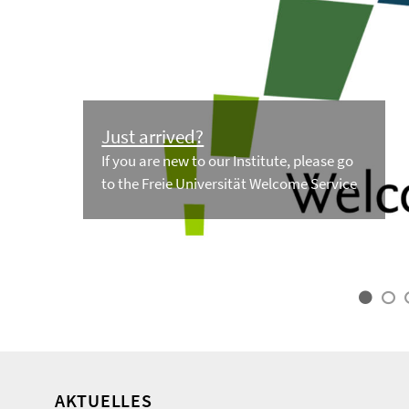
Just arrived?
If you are new to our Institute, please go
to the Freie Universität Welcome Service
AKTUELLES