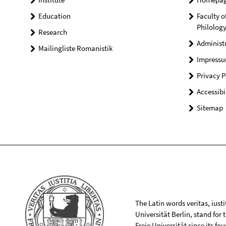
Education
Faculty o
Philolog
Research
Administ
Mailingliste Romanistik
Impress
Privacy P
Accessibi
Sitemap
The Latin words veritas, iusti
Universität Berlin, stand for
Freie Universität since its f