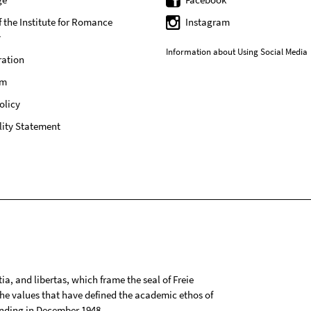
f the Institute for Romance
Instagram
y
Information about Using Social Media
ration
um
olicy
lity Statement
tia, and libertas, which frame the seal of Freie
 the values that have defined the academic ethos of
ounding in December 1948.