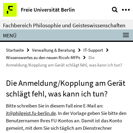
Springe
Service-
Freie Universität Berlin
direkt
Navigation
zu
Fachbereich Philosophie und Geisteswissenschaften
Inhalt
MENÜ
Startseite
Verwaltung & Beratung
IT-Support
Wissenswertes zu den neuen Ricoh-MFPs
Die
Anmeldung/Kopplung am Gerät schlägt fehl, was kann ich tun?
Die Anmeldung/Kopplung am Gerät
schlägt fehl, was kann ich tun?
Bitte schreiben Sie in diesem Fall eine E-Mail an:
it@philgeist.fu-berlin.de
. In der Vorlage geben Sie bitte den
Benutzernamen Ihres FU-Kontos an. Damit ist das Konto
gemeint, mit dem Sie sich täglich am Dienstrechner