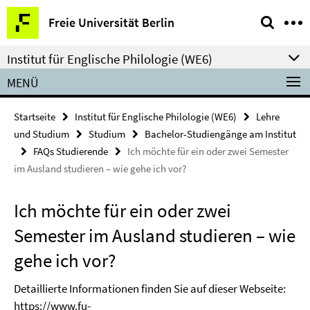
Springe
Service-
Freie Universität Berlin
direkt
Navigation
zu
Institut für Englische Philologie (WE6)
Inhalt
MENÜ
Startseite
Institut für Englische Philologie (WE6)
Lehre
und Studium
Studium
Bachelor-Studiengänge am Institut
FAQs Studierende
Ich möchte für ein oder zwei Semester
im Ausland studieren – wie gehe ich vor?
Ich möchte für ein oder zwei
Semester im Ausland studieren – wie
gehe ich vor?
Detaillierte Informationen finden Sie auf dieser Webseite:
https://www.fu-