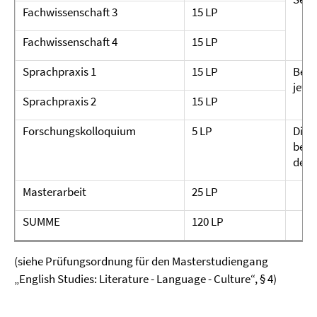
Fachwissenschaft 3
15 LP
Fachwissenschaft 4
15 LP
Sprachpraxis 1
15 LP
Bei 
jewei
Sprachpraxis 2
15 LP
Forschungskolloquium
5 LP
Die 
bere
der 
Masterarbeit
25 LP
SUMME
120 LP
(siehe Prüfungsordnung für den Masterstudiengang
„English Studies: Literature - Language - Culture“, § 4)