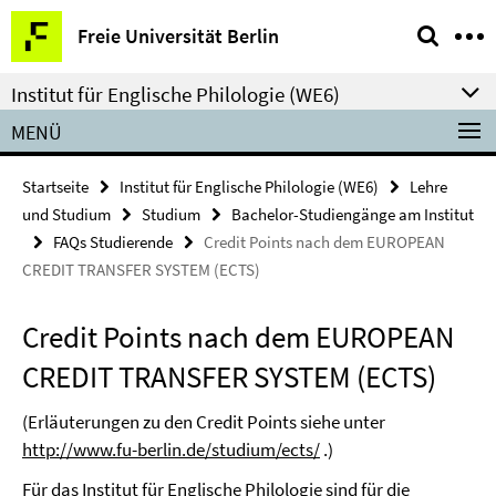
Springe
Service-
Freie Universität Berlin
direkt
Navigation
zu
Institut für Englische Philologie (WE6)
Inhalt
MENÜ
Startseite
Institut für Englische Philologie (WE6)
Lehre
und Studium
Studium
Bachelor-Studiengänge am Institut
FAQs Studierende
Credit Points nach dem EUROPEAN
CREDIT TRANSFER SYSTEM (ECTS)
Credit Points nach dem EUROPEAN
CREDIT TRANSFER SYSTEM (ECTS)
(Erläuterungen zu den Credit Points siehe unter
http://www.fu-berlin.de/studium/ects/
.)
Für das Institut für Englische Philologie sind für die