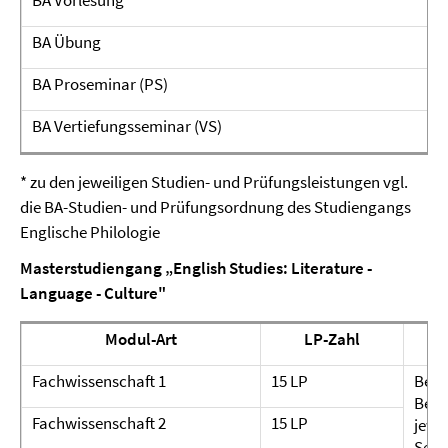
BA Vorlesung
*
BA Übung
*
BA Proseminar (PS)
*
BA Vertiefungsseminar (VS)
*
* zu den jeweiligen Studien- und Prüfungsleistungen vgl.
die BA-Studien- und Prüfungsordnung des Studiengangs
Englische Philologie
Masterstudiengang „English Studies: Literature -
Language - Culture"
Modul-Art
LP-Zahl
Fachwissenschaft 1
15 LP
Bei 
Bei 
Fachwissenschaft 2
15 LP
jewei
Semi