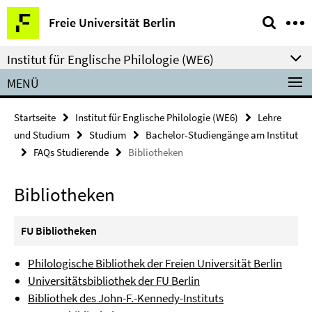
Springe
Service-
Freie Universität Berlin
direkt
Navigation
zu
Institut für Englische Philologie (WE6)
Inhalt
MENÜ
Startseite
Institut für Englische Philologie (WE6)
Lehre
und Studium
Studium
Bachelor-Studiengänge am Institut
FAQs Studierende
Bibliotheken
Bibliotheken
FU Bibliotheken
Philologische Bibliothek der Freien Universität Berlin
Universitätsbibliothek der FU Berlin
Bibliothek des John-F.-Kennedy-Instituts