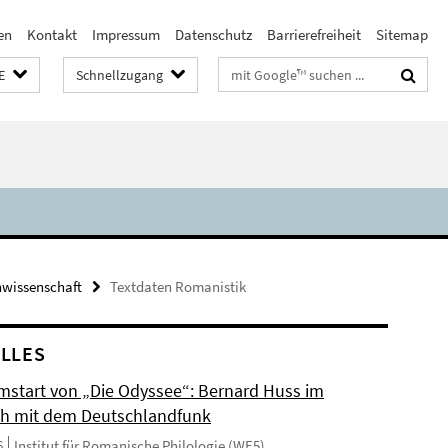
en
Kontakt
Impressum
Datenschutz
Barrierefreiheit
Sitemap
Suchbegriffe
E
Schnellzugang
wissenschaft
Textdaten Romanistik
LLES
mstart von „Die Odyssee“: Bernard Huss im
h mit dem Deutschlandfunk
6
Institut für Romanische Philologie (WE5)