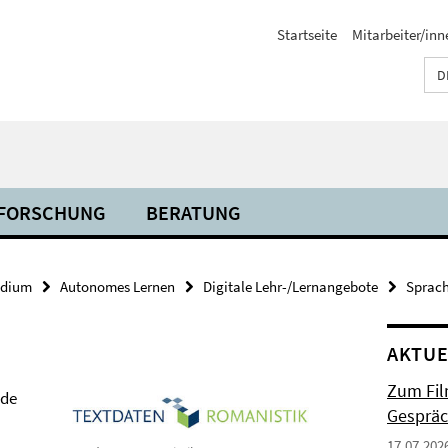
Startseite
Mitarbeiter/inn
D
FORSCHUNG
BERATUNG
udium
Autonomes Lernen
Digitale Lehr-/Lernangebote
Sprach
AKTUE
Zum Fil
nde
Gespräc
17.07.202