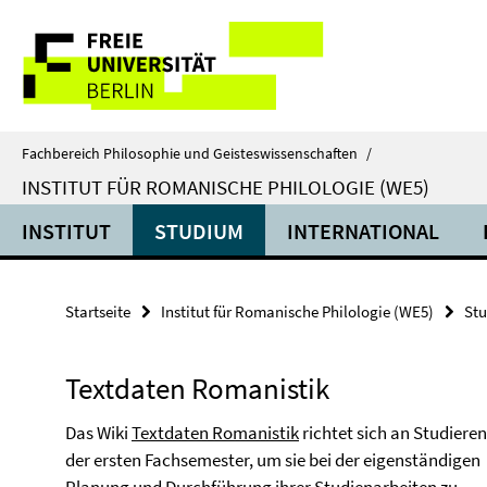
Springe
Service-
direkt
zu
Navigation
Inhalt
Fachbereich Philosophie und Geisteswissenschaften
/
INSTITUT FÜR ROMANISCHE PHILOLOGIE (WE5)
INSTITUT
STUDIUM
INTERNATIONAL
Startseite
Institut für Romanische Philologie (WE5)
St
Textdaten Romanistik
Das Wiki
Textdaten Romanistik
richtet sich an Studiere
der ersten Fachsemester, um sie bei der eigenständigen