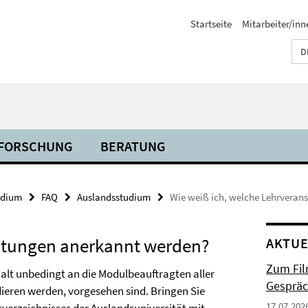
Startseite
Mitarbeiter/inn
D
FORSCHUNG
BERATUNG
udium
FAQ
Auslandsstudium
Wie weiß ich, welche Lehrveran
altungen anerkannt werden?
AKTUE
Zum Fil
halt unbedingt an die Modulbeauftragten aller
Gespräc
dieren werden, vorgesehen sind. Bringen Sie
17.07.202