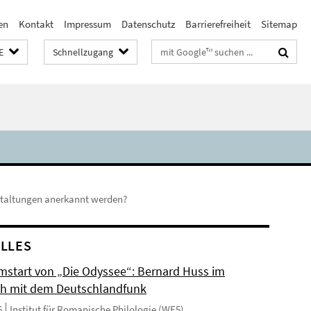
en
Kontakt
Impressum
Datenschutz
Barrierefreiheit
Sitemap
Suchbegriffe
E
Schnellzugang
staltungen anerkannt werden?
LLES
mstart von „Die Odyssee“: Bernard Huss im
h mit dem Deutschlandfunk
6
Institut für Romanische Philologie (WE5)