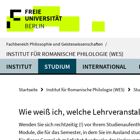
Springe
Service-
direkt
zu
Navigation
Inhalt
Fachbereich Philosophie und Geisteswissenschaften
/
INSTITUT FÜR ROMANISCHE PHILOLOGIE (WE5)
INSTITUT
STUDIUM
INTERNATIONAL
Startseite
Institut für Romanische Philologie (WE5)
St
Wie weiß ich, welche Lehrveranst
Wenden Sie sich rechtzeitig (!) vor Ihrem Studienaufent
Module, die für das Semester, in dem Sie im Ausland stu