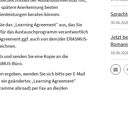
verzeichnisses der Auslandsuniversität mit,
ie spätere Anerkennung besten
Spracht
ienleistungen beraten können.
30.06.202
ie das „Learning Agreement“ aus, das Sie
s für das Austauschprogramm verantwortlich
Jetzt b
ng Agreement ggf. auch von dem/der ERASMUS-
Romanis
zeichnen.
18.06.202
ts und senden Sie eine Kopie an die
ASMUS-Büro.
 ergeben, wenden Sie sich bitte per E-Mail
f. ein geändertes „Learning Agreement“
gramme abroad) per Fax an die/den