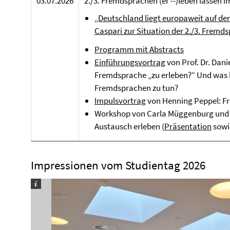
03.07.2026
2./3. Fremdsprachen (er --)leben lassen 
„Deutschland liegt europaweit auf dem
Caspari zur Situation der 2./3. Fremd
Programm mit Abstracts
Einführungsvortrag
von Prof. Dr. Dani
Fremdsprache „zu erleben?“ Und was h
Fremdsprachen zu tun?
Impulsvortrag
von Henning Peppel: F
Workshop von Carla Müggenburg und S
Austausch erleben (
Präsentation
sow
Impressionen vom Studientag 2026