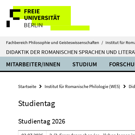
Springe
Service-
direkt
zu
Navigation
Inhalt
Fachbereich Philosophie und Geisteswissenschaften
/
Institut für Rom
DIDAKTIK DER ROMANISCHEN SPRACHEN UND LITER
MITARBEITER/INNEN
STUDIUM
FORSCHU
Startseite
Institut für Romanische Philologie (WE5)
Did
Studientag
Studientag 2026