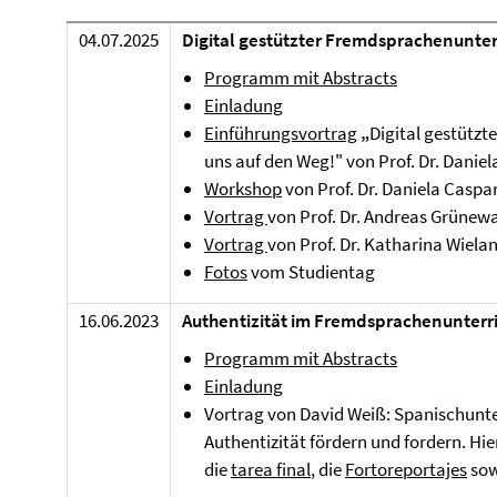
04.07.2025
Digital gestützter Fremdsprachenunter
Programm mit Abstracts
Einladung
Einführungsvortrag
„
Digital gestütz
uns auf den Weg!" von Prof. Dr. Daniel
Workshop
von Prof. Dr. Daniela Caspar
Vortrag
von Prof. Dr. Andreas Grünew
Vortrag
von Prof. Dr. Katharina Wiela
Fotos
vom Studientag
16.06.2023
Authentizität im Fremdsprachenunterr
Programm mit Abstracts
Einladung
Vortrag von David Weiß: Spanischunter
Authentizität fördern und fordern. Hie
die
tarea final
, die
Fortoreportajes
sow