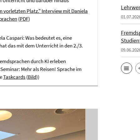
im Unterricht und darüber hinaus
Lehrwer
 vorletzten Platz." Interview mit Daniela
01.07.202
sprachen
(
PDF
)
Fremdsp
ela Caspari: Was bedeutet es, eine
Studien
at das mit dem Unterricht in den 2./3.
09.06.202
remdsprachen durch KI erleben
eminar: Mehr als Reisen! Sprache im
ie
Taskcards
(
Bild
))