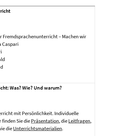
richt
ter Fremdsprachenunterricht – Machen wir
a Caspari
i
ald
nd
icht: Was? Wie? Und warum?
richt mit Persönlichkeit. Individuelle
r finden Sie die
Präsentation
, die
Leitfragen
,
ie die
Unterrichtsmaterialien
.