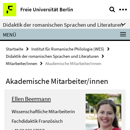
Springe
Service-
Freie Universität Berlin
direkt
Navigation
zu
Didaktik der romanischen Sprachen und Literaturen
Inhalt
MENÜ
Startseite
Institut für Romanische Philologie (WE5)
Didaktik der romanischen Sprachen und Literaturen
Mitarbeiter/innen
Akademische Mitarbeiter/innen
Akademische Mitarbeiter/innen
Ellen Beermann
Wissenschaftliche Mitarbeiterin
Fachdidaktik Französisch