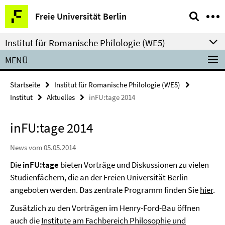
Springe
Service-
Freie Universität Berlin
direkt
Navigation
zu
Institut für Romanische Philologie (WE5)
Inhalt
MENÜ
Startseite
Institut für Romanische Philologie (WE5)
Institut
Aktuelles
inFU:tage 2014
inFU:tage 2014
News vom 05.05.2014
Die
inFU:tage
bieten Vorträge und Diskussionen zu vielen
Studienfächern, die an der Freien Universität Berlin
angeboten werden. Das zentrale Programm finden Sie
hier
.
Zusätzlich zu den Vorträgen im Henry-Ford-Bau öffnen
auch die
Institute am Fachbereich Philosophie und