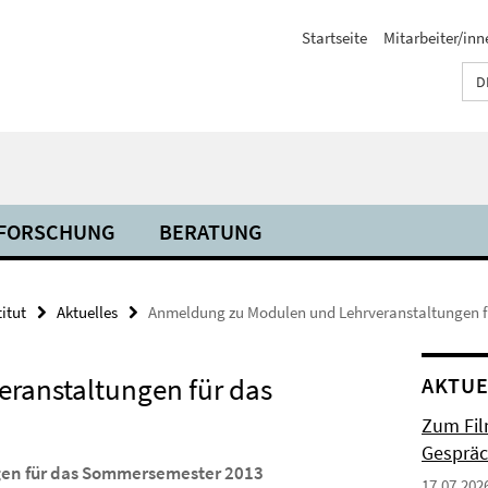
Startseite
Mitarbeiter/inn
D
FORSCHUNG
BERATUNG
titut
Aktuelles
Anmeldung zu Modulen und Lehrveranstaltungen 
ranstaltungen für das
AKTUE
Zum Fil
Gespräc
gen für das Sommersemester 2013
17.07.202