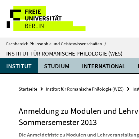
Springe
Service-
direkt
zu
Navigation
Inhalt
Fachbereich Philosophie und Geisteswissenschaften
/
INSTITUT FÜR ROMANISCHE PHILOLOGIE (WE5)
INSTITUT
STUDIUM
INTERNATIONAL
Startseite
Institut für Romanische Philologie (WE5)
Ins
Anmeldung zu Modulen und Lehrve
Sommersemester 2013
Die Anmeldefriste zu Modulen und Lehrveranstaltun