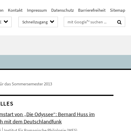
en
Kontakt
Impressum
Datenschutz
Barrierefreiheit
Sitemap
Suchbegriffe
E
Schnellzugang
für das Sommersemester 2013
LLES
mstart von „Die Odyssee“: Bernard Huss im
h mit dem Deutschlandfunk
6
Institut für Romanische Philologie (WE5)