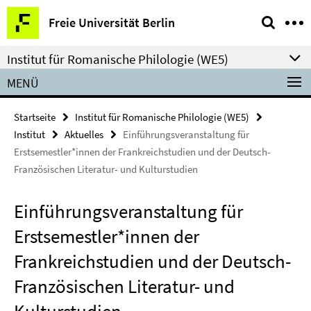
Springe
Service-
Freie Universität Berlin
direkt
Navigation
zu
Institut für Romanische Philologie (WE5)
Inhalt
MENÜ
Startseite
Institut für Romanische Philologie (WE5)
Institut
Aktuelles
Einführungsveranstaltung für
Erstsemestler*innen der Frankreichstudien und der Deutsch-
Französischen Literatur- und Kulturstudien
Einführungsveranstaltung für
Erstsemestler*innen der
Frankreichstudien und der Deutsch-
Französischen Literatur- und