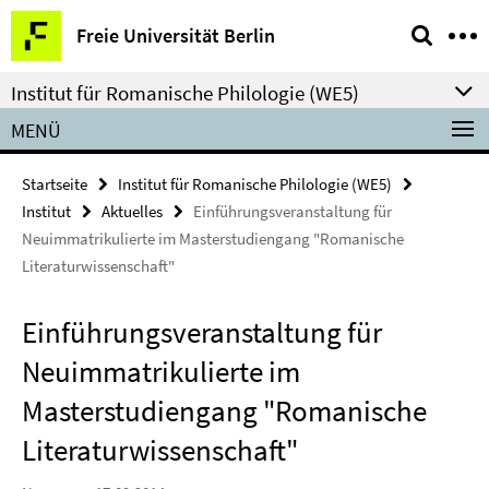
Springe
Service-
Freie Universität Berlin
direkt
Navigation
zu
Institut für Romanische Philologie (WE5)
Inhalt
MENÜ
Startseite
Institut für Romanische Philologie (WE5)
Institut
Aktuelles
Einführungsveranstaltung für
Neuimmatrikulierte im Masterstudiengang "Romanische
Literaturwissenschaft"
Einführungsveranstaltung für
Neuimmatrikulierte im
Masterstudiengang "Romanische
Literaturwissenschaft"