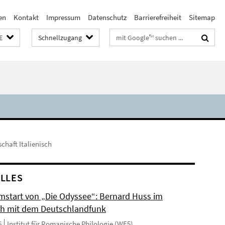
en
Kontakt
Impressum
Datenschutz
Barrierefreiheit
Sitemap
Suchbegriffe
E
Schnellzugang
chaft Italienisch
LLES
mstart von „Die Odyssee“: Bernard Huss im
h mit dem Deutschlandfunk
6
Institut für Romanische Philologie (WE5)