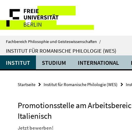
Springe
Service-
direkt
zu
Navigation
Inhalt
Fachbereich Philosophie und Geisteswissenschaften
/
INSTITUT FÜR ROMANISCHE PHILOLOGIE (WE5)
INSTITUT
STUDIUM
INTERNATIONAL
Startseite
Institut für Romanische Philologie (WE5)
Ins
Promotionsstelle am Arbeitsberei
Italienisch
Jetzt bewerben!