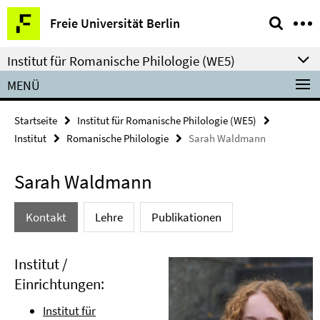
Springe
Service-
Freie Universität Berlin
direkt
Navigation
zu
Institut für Romanische Philologie (WE5)
Inhalt
MENÜ
Startseite
Institut für Romanische Philologie (WE5)
Institut
Romanische Philologie
Sarah Waldmann
Sarah Waldmann
Kontakt
Lehre
Publikationen
Institut /
Einrichtungen:
Institut für