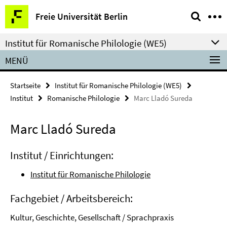
Springe
Service-
Freie Universität Berlin
direkt
Navigation
zu
Institut für Romanische Philologie (WE5)
Inhalt
MENÜ
Startseite
Institut für Romanische Philologie (WE5)
Institut
Romanische Philologie
Marc Lladó Sureda
Marc Lladó Sureda
Institut / Einrichtungen:
Institut für Romanische Philologie
Fachgebiet / Arbeitsbereich:
Kultur, Geschichte, Gesellschaft / Sprachpraxis