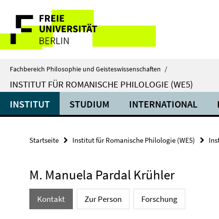
Springe
Service-
direkt
zu
Navigation
Inhalt
Fachbereich Philosophie und Geisteswissenschaften
/
INSTITUT FÜR ROMANISCHE PHILOLOGIE (WE5)
INSTITUT
STUDIUM
INTERNATIONAL
Startseite
Institut für Romanische Philologie (WE5)
Ins
M. Manuela Pardal Krühler
Kontakt
Zur Person
Forschung