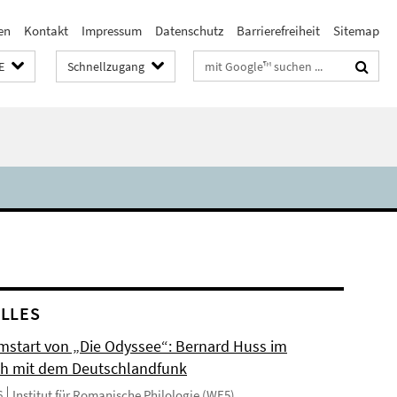
en
Kontakt
Impressum
Datenschutz
Barrierefreiheit
Sitemap
Suchbegriffe
E
Schnellzugang
LLES
mstart von „Die Odyssee“: Bernard Huss im
h mit dem Deutschlandfunk
6
Institut für Romanische Philologie (WE5)