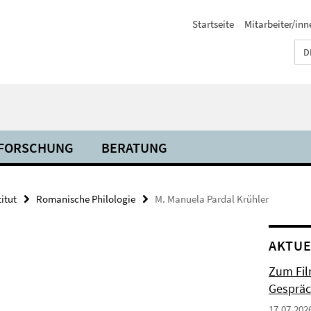
Startseite
Mitarbeiter/inn
D
FORSCHUNG
BERATUNG
titut
Romanische Philologie
M. Manuela Pardal Krühler
AKTUE
Zum Fil
Gespräc
17.07.202