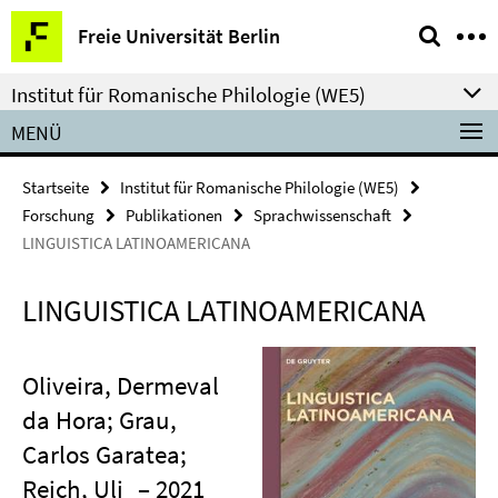
Springe
Service-
Freie Universität Berlin
direkt
Navigation
zu
Institut für Romanische Philologie (WE5)
Inhalt
MENÜ
Startseite
Institut für Romanische Philologie (WE5)
Forschung
Publikationen
Sprachwissenschaft
LINGUISTICA LATINOAMERICANA
LINGUISTICA LATINOAMERICANA
Oliveira, Dermeval
da Hora; Grau,
Carlos Garatea;
Reich, Uli
– 2021