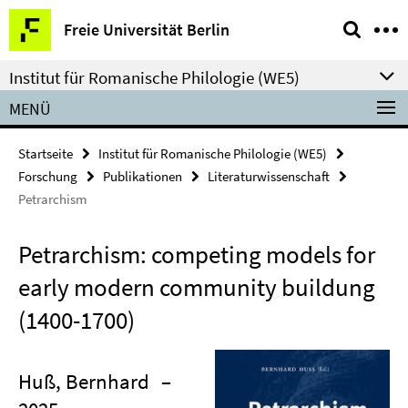
Springe
Service-
Freie Universität Berlin
direkt
Navigation
zu
Institut für Romanische Philologie (WE5)
Inhalt
MENÜ
Startseite
Institut für Romanische Philologie (WE5)
Forschung
Publikationen
Literaturwissenschaft
Petrarchism
Petrarchism: competing models for
early modern community buildung
(1400-1700)
Huß, Bernhard
–