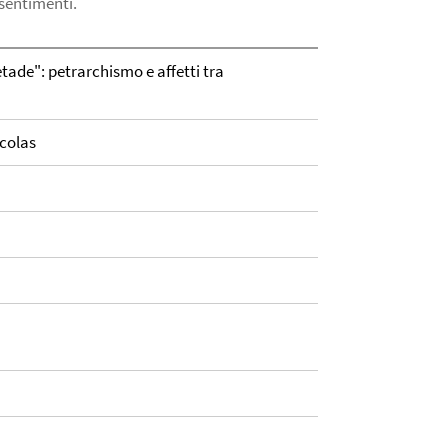
 sentimenti.
tade": petrarchismo e affetti tra
icolas