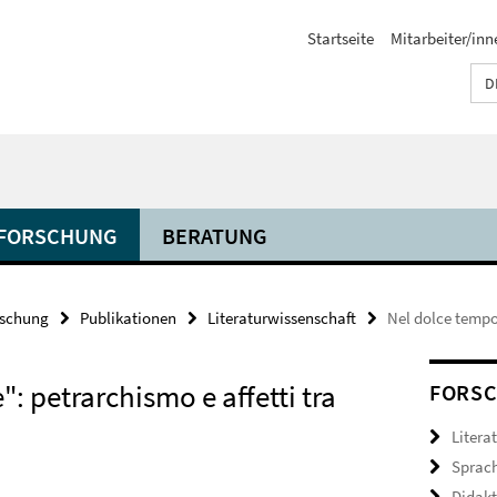
Startseite
Mitarbeiter/inn
D
FORSCHUNG
BERATUNG
rschung
Publikationen
Literaturwissenschaft
Nel dolce tempo
: petrarchismo e affetti tra
FORSC
Litera
Sprac
Didakt