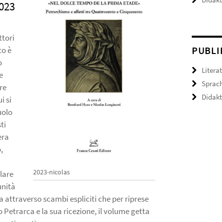
023
ttori
PUBLI
to è
o
Litera
e
Sprac
re
Didakt
i si
uolo
ti
era
,
2023-nicolas
lare
unità
ia attraverso scambi espliciti che per riprese
o Petrarca e la sua ricezione, il volume getta