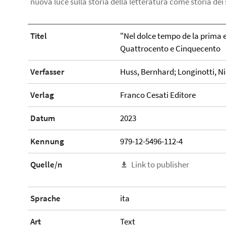
nuova luce sulla storia della letteratura come storia dei
Titel
"Nel dolce tempo de la prima e
Quattrocento e Cinquecento
Verfasser
Huss, Bernhard; Longinotti, N
Verlag
Franco Cesati Editore
Datum
2023
Kennung
979-12-5496-112-4
Quelle/n
Link to publisher
Sprache
ita
Art
Text