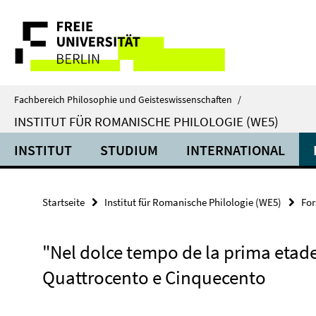
Springe
Service-
direkt
zu
Navigation
Inhalt
Fachbereich Philosophie und Geisteswissenschaften
/
INSTITUT FÜR ROMANISCHE PHILOLOGIE (WE5)
INSTITUT
STUDIUM
INTERNATIONAL
Startseite
Institut für Romanische Philologie (WE5)
Fo
"Nel dolce tempo de la prima etade"
Quattrocento e Cinquecento