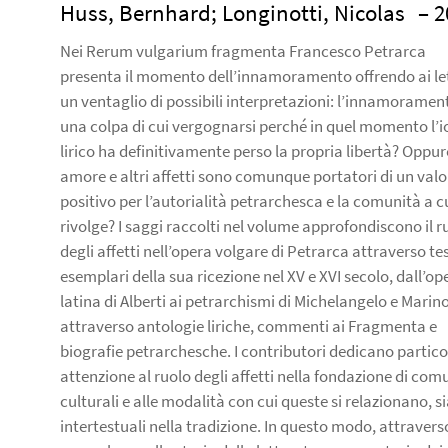
Huss, Bernhard; Longinotti, Nicolas
– 2
Nei Rerum vulgarium fragmenta Francesco Petrarca
presenta il momento dell’innamoramento offrendo ai le
un ventaglio di possibili interpretazioni: l’innamoramen
una colpa di cui vergognarsi perché in quel momento l’i
lirico ha definitivamente perso la propria libertà? Oppur
amore e altri affetti sono comunque portatori di un valo
positivo per l’autorialità petrarchesca e la comunità a cu
rivolge? I saggi raccolti nel volume approfondiscono il r
degli affetti nell’opera volgare di Petrarca attraverso tes
esemplari della sua ricezione nel XV e XVI secolo, dall’op
latina di Alberti ai petrarchismi di Michelangelo e Marino
attraverso antologie liriche, commenti ai Fragmenta e
biografie petrarchesche. I contributori dedicano partico
attenzione al ruolo degli affetti nella fondazione di com
culturali e alle modalità con cui queste si relazionano, s
intertestuali nella tradizione. In questo modo, attravers