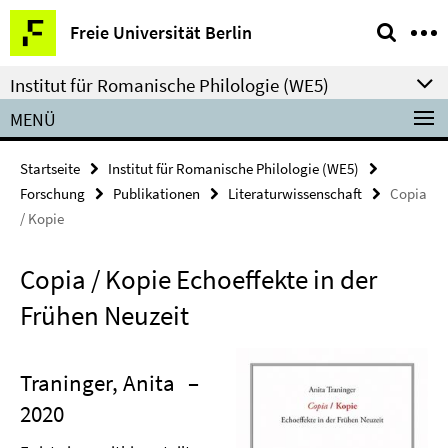
Springe
Service-
Freie Universität Berlin
direkt
Navigation
zu
Institut für Romanische Philologie (WE5)
Inhalt
MENÜ
Startseite
Institut für Romanische Philologie (WE5)
Forschung
Publikationen
Literaturwissenschaft
Copia
/ Kopie
Copia / Kopie Echoeffekte in der
Frühen Neuzeit
Traninger, Anita
–
2020