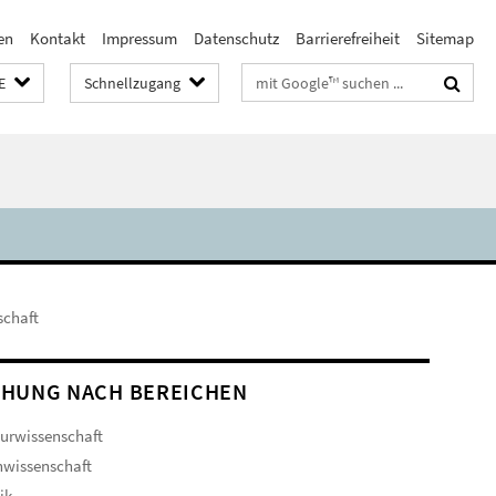
en
Kontakt
Impressum
Datenschutz
Barrierefreiheit
Sitemap
Suchbegriffe
E
Schnellzugang
schaft
HUNG NACH BEREICHEN
turwissenschaft
hwissenschaft
ik