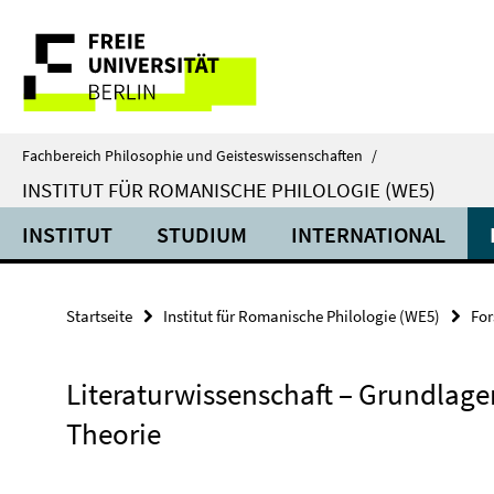
Springe
Service-
direkt
zu
Navigation
Inhalt
Fachbereich Philosophie und Geisteswissenschaften
/
INSTITUT FÜR ROMANISCHE PHILOLOGIE (WE5)
INSTITUT
STUDIUM
INTERNATIONAL
Startseite
Institut für Romanische Philologie (WE5)
Fo
Literaturwissenschaft – Grundlage
Theorie