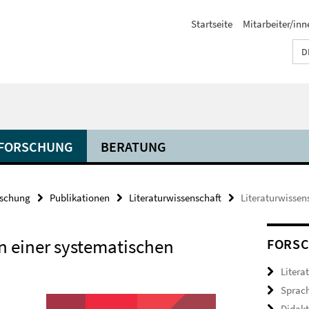
Startseite
Mitarbeiter/inn
D
FORSCHUNG
BERATUNG
rschung
Publikationen
Literaturwissenschaft
Literaturwissen
n einer systematischen
FORSC
Litera
Sprac
Didakt