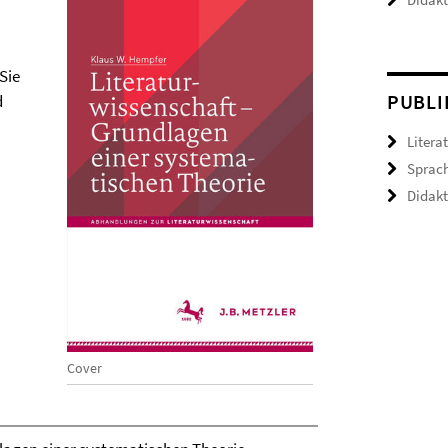
Sie
PUBLI
d
Litera
Sprac
Didakt
Cover