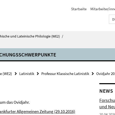
Startseite
Mitarbeiter/inn
D
echische und Lateinische Philologie (WE2)
/
CHUNGSSCHWERPUNKTE
ie (WE2)
Latinistik
Professur Klassische Latinistik
Ovidjahr 20
NEWS
Forschu
 um das Ovidjahr.
und Neu
ankfurter Allgemeinen Zeitung (29.10.2016)
20.04.202