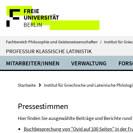
Springe
Service-
direkt
zu
Navigation
Inhalt
Fachbereich Philosophie und Geisteswissenschaften
/
Institut für Gri
PROFESSUR KLASSISCHE LATINISTIK
MITARBEITER/INNEN
VERWALTUNG
FORS
Startseite
Institut für Griechische und Lateinische Philolog
Pressestimmen
Hier finden Sie ausgewählte Beiträge und Berichte rund
Buchbesprechung von "Ovid auf 100 Seiten" in der Fr