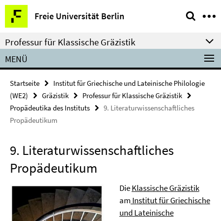
Springe
Service-
Freie Universität Berlin
direkt
Navigation
zu
Professur für Klassische Gräzistik
Inhalt
MENÜ
Startseite
Institut für Griechische und Lateinische Philologie
(WE2)
Gräzistik
Professur für Klassische Gräzistik
Propädeutika des Instituts
9. Literaturwissenschaftliches
Propädeutikum
9. Literaturwissenschaftliches
Propädeutikum
Die
Klassische Gräzistik
am
Institut für Griechische
und Lateinische