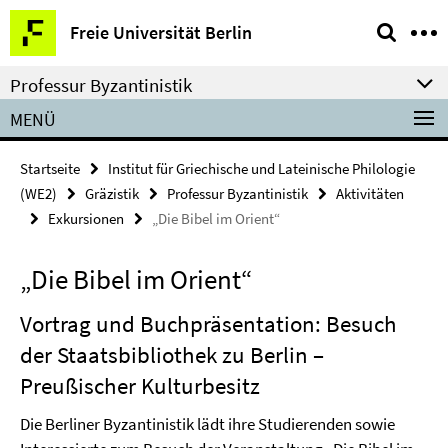
Springe
Service-
Freie Universität Berlin
direkt
Navigation
zu
Professur Byzantinistik
Inhalt
MENÜ
Startseite
Institut für Griechische und Lateinische Philologie
(WE2)
Gräzistik
Professur Byzantinistik
Aktivitäten
Exkursionen
„Die Bibel im Orient“
„Die Bibel im Orient“
Vortrag und Buchpräsentation: Besuch
der Staatsbibliothek zu Berlin –
Preußischer Kulturbesitz
Die Berliner Byzantinistik lädt ihre Studierenden sowie