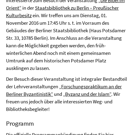
Interessierte zum Besuch der Veranstaltung
„Die Bibel im
Orient“
in der
Staatsbibliothek zu Berlin – Preußischer
Kulturbesitz
ein. Wir treffen uns am Dienstag, 01.
November 2016 um 17:45 Uhr s. t. im Vorraum des
Gebäudes der Berliner Staatsbibliothek (Haus Potsdamer
Str. 33, 10785 Berlin). Im Anschluss an die Veranstaltung
kann die Möglichkeit gegeben werden, den früh-
winterlichen Abend noch mit einem gemeinsamen
Umtrunk auf dem historischen Potsdamer Platz
ausklingen zu lassen.
Der Besuch dieser Veranstaltung ist integraler Bestandteil
der Lehrveranstaltungen
„Forschungspraktikum an der
Berliner Byzantinistik“
und
„Byzanz und der Islam“
. Wir
freuen uns jedoch über alle interessierten Weg- und
Bibliotheksbegleiter!
Programm
Die offizielle Programmankündigung finden Sie
hier
.