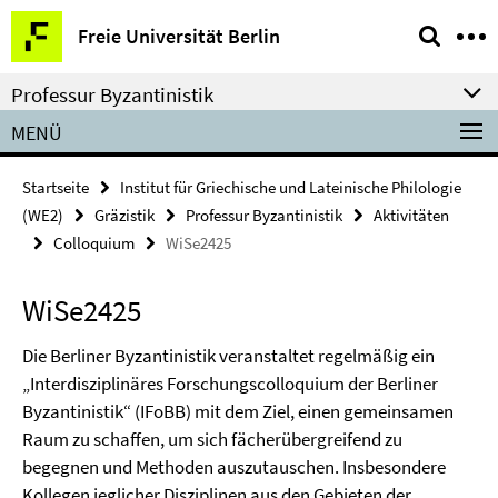
Springe
Service-
Freie Universität Berlin
direkt
Navigation
zu
Professur Byzantinistik
Inhalt
MENÜ
Startseite
Institut für Griechische und Lateinische Philologie
(WE2)
Gräzistik
Professur Byzantinistik
Aktivitäten
Colloquium
WiSe2425
WiSe2425
Die Berliner Byzantinistik veranstaltet regelmäßig ein
„Interdisziplinäres Forschungscolloquium der Berliner
Byzantinistik“ (IFoBB) mit dem Ziel, einen gemeinsamen
Raum zu schaffen, um sich fächerübergreifend zu
begegnen und Methoden auszutauschen. Insbesondere
Kollegen jeglicher Disziplinen aus den Gebieten der