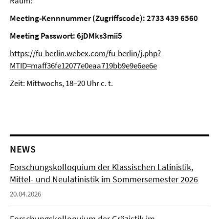
Raum:
Meeting-Kennnummer (Zugriffscode): 2733 439 6560
Meeting Passwort: 6jDMks3mii5
https://fu-berlin.webex.com/fu-berlin/j.php?
MTID=maff36fe12077e0eaa719bb9e9e6ee6e
Zeit: Mittwochs, 18–20 Uhr c. t.
NEWS
Forschungskolloquium der Klassischen Latinistik,
Mittel- und Neulatinistik im Sommersemester 2026
20.04.2026
Forschungskolloquium der Gräzistik im