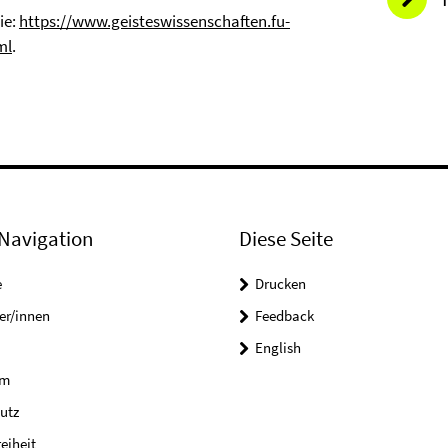
ie:
https://www.geisteswissenschaften.fu-
ml
.
Navigation
Diese Seite
e
Drucken
er/innen
Feedback
English
um
utz
reiheit