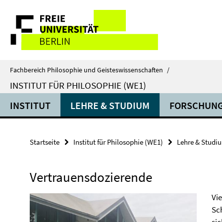
Springe
Service-
direkt
zu
Navigation
Inhalt
Fachbereich Philosophie und Geisteswissenschaften
/
INSTITUT FÜR PHILOSOPHIE (WE1)
INSTITUT
LEHRE & STUDIUM
FORSCHUN
Startseite
Institut für Philosophie (WE1)
Lehre & Studi
Vertrauensdozierende
Vi
Sc