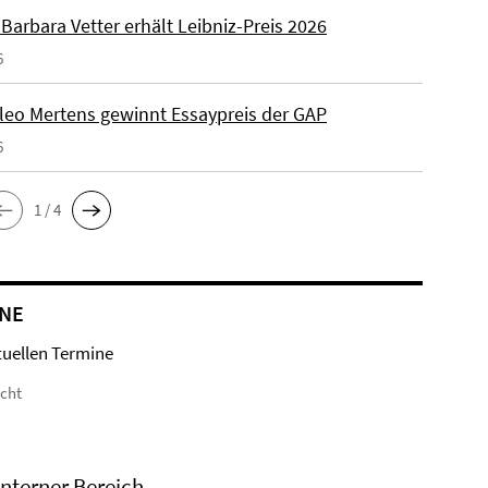
. Barbara Vetter erhält Leibniz-Preis 2026
6
Kleo Mertens gewinnt Essaypreis der GAP
6
1 / 4
NE
tuellen Termine
icht
Interner Bereich