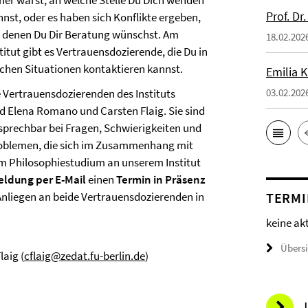
cher warst, an welche Stelle Du Dich wenden
Prof. Dr
nnst, oder es haben sich Konflikte ergeben,
i denen Du Dir Beratung wünschst. Am
18.02.202
titut gibt es Vertrauensdozierende, die Du in
lchen Situationen kontaktieren kannst.
Emilia 
e Vertrauensdozierenden des Instituts
03.02.202
nd Elena Romano und Carsten Flaig. Sie sind
sprechbar bei Fragen, Schwierigkeiten und
oblemen, die sich im Zusammenhang mit
m Philosophiestudium an unserem Institut
ldung per E-Mail
einen
Termin in Präsenz
 Anliegen an beide Vertrauensdozierenden in
TERMI
keine ak
Übers
laig (
cflaig@zedat.fu-berlin.de
)