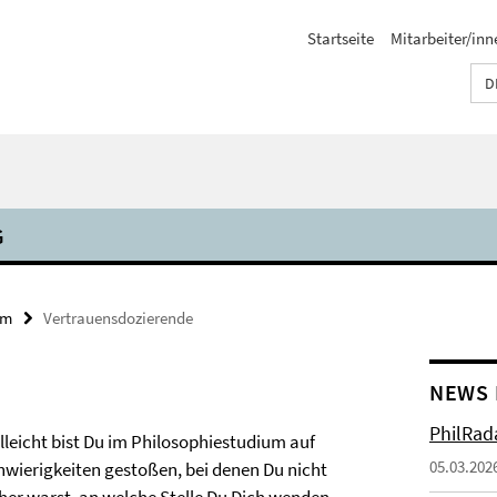
Startseite
Mitarbeiter/inn
D
G
um
Vertrauensdozierende
NEWS 
PhilRada
elleicht bist Du im Philosophiestudium auf
05.03.202
hwierigkeiten gestoßen, bei denen Du nicht