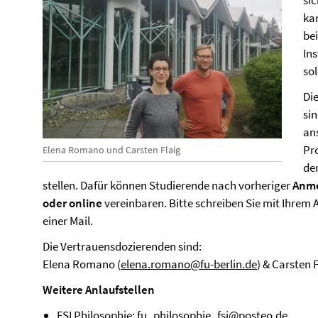
si
ka
be
Ins
so
Di
si
an
Pr
Elena Romano und Carsten Flaig
de
stellen. Dafür können Studierende nach vorheriger
Anme
oder online
vereinbaren.
Bitte schreiben Sie mit Ihrem
einer Mail.
Die Vertrauensdozierenden sind:
Elena Romano (
elena.romano@fu-berlin.de
) & Carsten F
Weitere Anlaufstellen
FSI Philosophie:
fu_philosophie_fsi@posteo.de
.