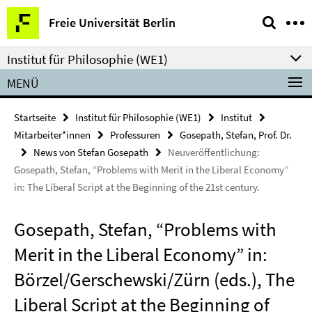
Springe
Service-
Freie Universität Berlin
direkt
Navigation
zu
Institut für Philosophie (WE1)
Inhalt
MENÜ
Startseite
Institut für Philosophie (WE1)
Institut
Mitarbeiter*innen
Professuren
Gosepath, Stefan, Prof. Dr.
News von Stefan Gosepath
Neuveröffentlichung:
Gosepath, Stefan, “Problems with Merit in the Liberal Economy”
in: The Liberal Script at the Beginning of the 21st century.
Gosepath, Stefan, “Problems with
Merit in the Liberal Economy” in:
Börzel/Gerschewski/Zürn (eds.), The
Liberal Script at the Beginning of