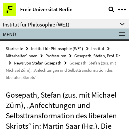
Springe
Service-
Freie Universität Berlin
direkt
Navigation
zu
Institut für Philosophie (WE1)
Inhalt
MENÜ
Startseite
Institut für Philosophie (WE1)
Institut
Mitarbeiter*innen
Professuren
Gosepath, Stefan, Prof. Dr.
News von Stefan Gosepath
Gosepath, Stefan (zus. mit
Michael Zürn), „Anfechtungen und Selbsttransformation des
liberalen Skripts“
Gosepath, Stefan (zus. mit Michael
Zürn), „Anfechtungen und
Selbsttransformation des liberalen
Skripts“ in: Martin Saar (Hg.), Die