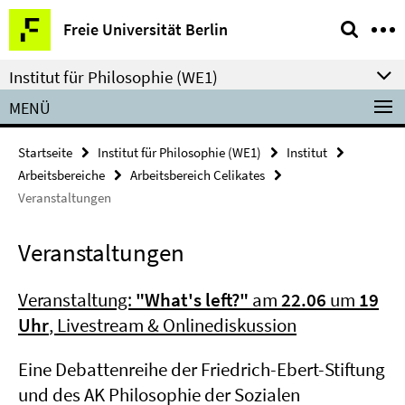
Springe
Service-
Freie Universität Berlin
direkt
Navigation
zu
Institut für Philosophie (WE1)
Inhalt
MENÜ
Startseite
Institut für Philosophie (WE1)
Institut
Arbeitsbereiche
Arbeitsbereich Celikates
Veranstaltungen
Veranstaltungen
Veranstaltung:
"What's left?"
am
22.06
um
19
Uhr
, Livestream & Onlinediskussion
Eine Debattenreihe der Friedrich-Ebert-Stiftung
und des AK Philosophie der Sozialen