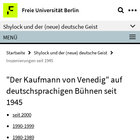
Springe
Service-
Freie Universität Berlin
direkt
Navigation
zu
Shylock und der (neue) deutsche Geist
Inhalt
MENÜ
Startseite
Shylock und der (neue) deutsche Geist
Inszenierungen seit 1945
"Der Kaufmann von Venedig" auf
deutschsprachigen Bühnen seit
1945
seit 2000
1990-1999
1980-1989