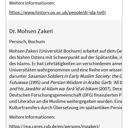
Weitere Informationen:
https://www.history.ox.ac.uk/people/dr-ida-toth
Dr. Mohsen Zakeri
Persisch, Bochum
Mohsen Zakeri (Universität Bochum) arbeitet auf dem Gebiet
des Nahen Ostens mit Schwerpunkt auf der Spätantike, insb
des Islams. Er hat Lehrtätigkeiten an verschiedenen ameri
Universitäten wahrgenommen und eine Reihe von wissenscha
darunter
Sasanian Soldiers in Early Muslim Society: the Orig
Futuwwa
(1995) und
Persian Wisdom in Arabic Garb: ‘Alī b. 
and his Jawāhir al-kilam wa-farā’id al-ḥikam
(2007). Derzeit
Deutschen Forschungsgemeinschaft (DFG) finanzierten Proje
und Literatur an die Muslime weitergegeben wurden. Eine 
Kulturtransfers durch Übersetzung im spätantiken Persien“ [
Weitere Informationen:
https://ma.ceres.rub.de/en/persons/mzakeri/