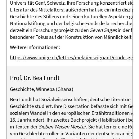
Universität Genf, Schweiz. Ihre Forschung konzentriert sich 
Literatur des Mittelalters; außerdem hat sie ein interdiszip
Geschichte des Stillens und seinen kulturellen Aspekten gele
Nationalstiftung und der belgische Fonds de la recherche sci
derzeit ein Forschungsprojekt zu den
Seven Sages
in der fra
besonderer Fokus auf der Konstruktion von Männlichkeit und a
Weitere Informationen:
https://www.unige.ch/lettres/mela/enseignant/etudesgenre
Prof. Dr. Bea Lundt
Geschichte, Winneba (Ghana)
Bea Lundt hat Sozialwissenschaften, deutsche Literatur- u
Geschichte studiert. Ihre Dissertation befasste sich mit Ges
sozialem Wandel in den europäischen Erzähltraditionen von 
16. Jahrhundert. Ihr zweites Buchprojekt (Habilitation) beh
in Texten der
Sieben Weisen Meister
. Sie hat ferner eine Reih
von Geschlechterrollen in Varianten der deutschsprachigen Te