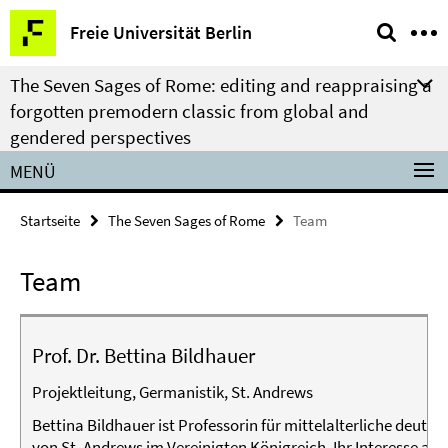
Springe
Service-
Freie Universität Berlin
direkt
Navigation
zu
The Seven Sages of Rome: editing and reappraising a
Inhalt
forgotten premodern classic from global and
gendered perspectives
MENÜ
Startseite
The Seven Sages of Rome
Team
Team
Prof. Dr. Bettina Bildhauer
Projektleitung, Germanistik, St. Andrews
Bettina Bildhauer ist Professorin für mittelalterliche deutsc
von St. Andrews im Vereinigten Königreich. Ihr Interesse an