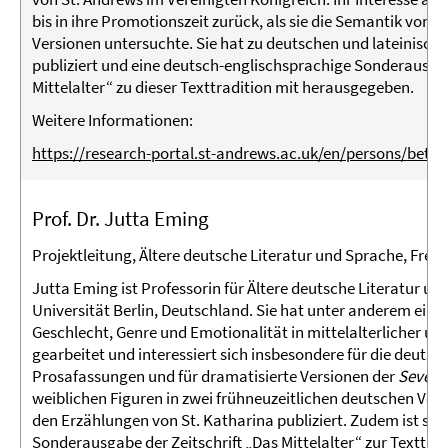
bis in ihre Promotionszeit zurück, als sie die Semantik von Bl
Versionen untersuchte. Sie hat zu deutschen und lateinisch
publiziert und eine deutsch-englischsprachige Sonderausgab
Mittelalter“ zu dieser Texttradition mit herausgegeben.
Weitere Informationen:
https://research-portal.st-andrews.ac.uk/en/persons/betti
Prof. Dr. Jutta Eming
Projektleitung, Ältere deutsche Literatur und Sprache, Freie 
Jutta Eming ist Professorin für Ältere deutsche Literatur un
Universität Berlin, Deutschland. Sie hat unter anderem ein
Geschlecht, Genre und Emotionalität in mittelalterlicher und
gearbeitet und interessiert sich insbesondere für die deuts
Prosafassungen und für dramatisierte Versionen der
Seven 
weiblichen Figuren in zwei frühneuzeitlichen deutschen Ver
den Erzählungen von St. Katharina publiziert. Zudem ist sie
Sonderausgabe der Zeitschrift „Das Mittelalter“ zur Texttrad