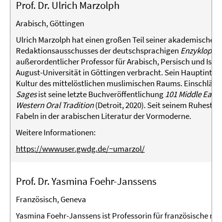
Prof. Dr. Ulrich Marzolph
Arabisch, Göttingen
Ulrich Marzolph hat einen großen Teil seiner akademischen 
Redaktionsausschusses der deutschsprachigen
Enzyklopäd
außerordentlicher Professor für Arabisch, Persisch und Isl
August-Universität in Göttingen verbracht. Sein Hauptinteres
Kultur des mittelöstlichen muslimischen Raums. Einschlägi
Sages
ist seine letzte Buchveröffentlichung
101 Middle Easte
Western Oral Tradition
(Detroit, 2020). Seit seinem Ruhestan
Fabeln in der arabischen Literatur der Vormoderne.
Weitere Informationen:
https://wwwuser.gwdg.de/~umarzol/
Prof. Dr. Yasmina Foehr-Janssens
Französisch, Geneva
Yasmina Foehr-Janssens ist Professorin für französische mitt