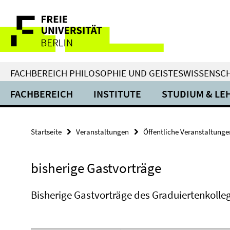
Springe
Service-
direkt
zu
Navigation
Inhalt
FACHBEREICH PHILOSOPHIE UND GEISTESWISSENSC
FACHBEREICH
INSTITUTE
STUDIUM & LE
Startseite
Veranstaltungen
Öffentliche Veranstaltunge
bisherige Gastvorträge
Bisherige Gastvorträge des Graduiertenkolle