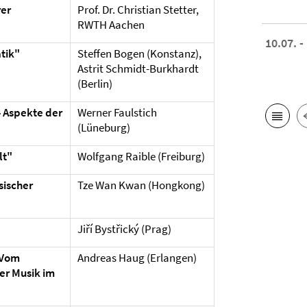
rer
Prof. Dr. Christian Stetter,
RWTH Aachen
10.07. -
tik"
Steffen Bogen (Konstanz),
Astrit Schmidt-Burkhardt
(Berlin)
- Aspekte der
Werner Faulstich
(Lüneburg)
lt"
Wolfgang Raible (Freiburg)
sischer
Tze Wan Kwan (Hongkong)
Jiří Bystřický (Prag)
 Vom
Andreas Haug (Erlangen)
er Musik im