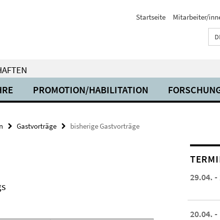
Startseite
Mitarbeiter/inn
D
HAFTEN
HRE
PROMOTION/HABILITATION
FORSCHUN
n
Gastvorträge
bisherige Gastvorträge
TERMI
29.04. -
gs
20.04. -