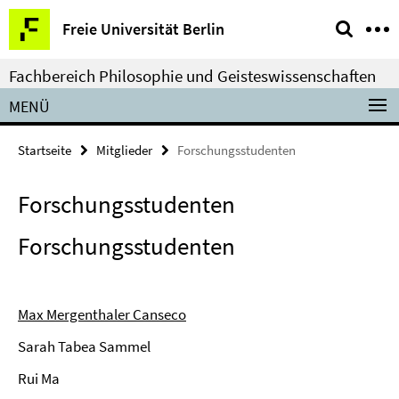
Springe
Service-
Freie Universität Berlin
direkt
Navigation
zu
Fachbereich Philosophie und Geisteswissenschaften
Inhalt
MENÜ
Startseite
Mitglieder
Forschungsstudenten
Forschungsstudenten
Forschungsstudenten
Max Mergenthaler Canseco
Sarah Tabea Sammel
Rui Ma