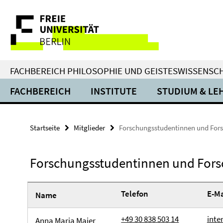
Springe
Service-
direkt
zu
Navigation
Inhalt
FACHBEREICH PHILOSOPHIE UND GEISTESWISSENSC
FACHBEREICH
INSTITUTE
STUDIUM & LE
Startseite
Mitglieder
Forschungsstudentinnen und For
Forschungsstudentinnen und For
Telefon
E-Ma
Name
+49 30 838 503 14
inte
Anna Maria Maier