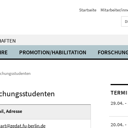
Startseite
Mitarbeiter/inn
D
HAFTEN
HRE
PROMOTION/HABILITATION
FORSCHUN
schungsstudenten
schungsstudenten
TERMI
29.04. -
il, Adresse
20.04. -
rart@zedat.fu-berlin.de