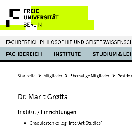
Springe
Service-
direkt
zu
Navigation
Inhalt
FACHBEREICH PHILOSOPHIE UND GEISTESWISSENSC
FACHBEREICH
INSTITUTE
STUDIUM & LE
Startseite
Mitglieder
Ehemalige Mitglieder
Postdok
Dr. Marit Grøtta
Institut / Einrichtungen:
Graduiertenkolleg 'InterArt Studies'