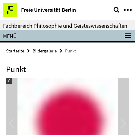
Springe
Service-
Freie Universität Berlin
direkt
Navigation
zu
Fachbereich Philosophie und Geisteswissenschaften
Inhalt
MENÜ
Startseite
Bildergalerie
Punkt
Punkt