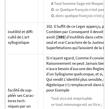
A
Tout homme Sage est Respectab
O
. or Quelque françois n’est pas r
O
, donc quelque françois n’est p
102. il Suffit de ce Leger apperçu, pou
inutilité et diffi­
Combien par Consequent il devoit etre
culté de L’art
avoit |[
380
] d’inutilités dans cette m
syllogis­tique
seul et vrai Caractere de la Justesse
Superfetations qui faisoient de la Lo
Si n’ayant egard, Comme il convient, q
Raisonnement ne peut Jamais bien Conc
n’aura besoin d’aucune des Regles don
d’un Syllogisme quelconque, et si, da
Qui rendit L’identité plus sensible, on
Algebrique (=) remplaceroit dans la pro
facilité de sup­
pour Exemple
pléér ses Ca­rac­
Tout vice est meprisable.
teres tech­
or tout mensonge est un Vice ;
niques par un