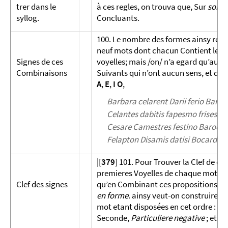
trer dans le
à ces regles, on trouva que, Sur
soixa
syllog.
Concluants.
100. Le nombre des formes ainsy reduit
neuf mots dont chacun Con­tient les t
Signes de ces
voyelles; mais /on/ n’a egard qu’aux t
Combinaisons
Suivants qui n’ont aucun sens, et dan
A
,
E
,
I
O
,
Barbara celarent Darii ferio Baral
Celantes dabitis fapesmo frises
Cesare Camestres festino Baroco 
Felapton Disamis datisi Bocardo fe
|[
379
] 101. Pour Trouver la Clef de ce
premieres Voyelles de chaque mot de
Clef des signes
qu’en Combinant ces propositions Com
en forme
. ainsy veut-on construire u
mot etant disposées en cet ordre :
A
,
Seconde,
Parti­culiere negative
; et l