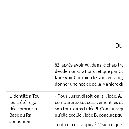
Du R
82. après avoir Vû, dans le chapitre pr
des demonstrations ; et que par Conse
faire Voir Combien les anciens Logicie
donner une notice de la Maniere dont il
L’identité a Tou­
« Pour Juger, disoit-on, si l’idée,
A
, ex
jours été re­gar­
comparerez successivement les deux P
dée comme la
son tour, dans l’idée
B
, Concluez que 
Base du Rai­
qu’elle exclûe l’idée
B
, concluez que
A
sonne­ment
Tout cela est appuyé ?? sur ce que deu