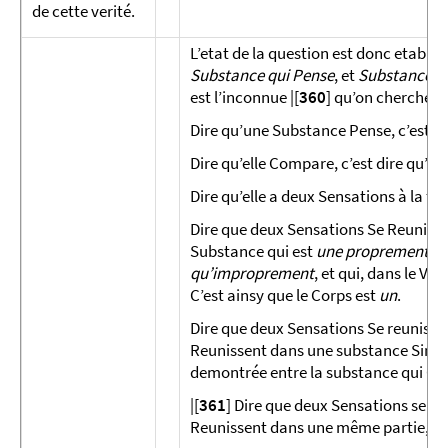
de cette ve­rité.
L’etat de la question est donc etabli p
Substance qui Pense
, et
Sub­stance 
est l’inconnue |[
360
] qu’on cherche ; 
Dire qu’une Substance Pense, c’est dir
Dire qu’elle Compare, c’est dire qu’ell
Dire qu’elle a deux Sensations à la foi
Dire que deux Sensations Se Reunisse
Substance qui est
une proprement
et
qu’improprement
, et qui, dans le V
C’est ainsy que le Corps est
un
.
Dire que deux Sensations Se reunisse
Reunissent dans une substance Simp
demontrée entre la substance qui Co
|[
361
] Dire que deux Sensations se Re
Reunissent dans une même partie, ou d