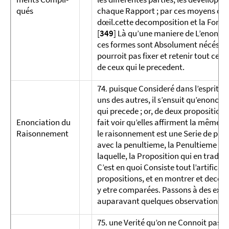
qués
chaque Rapport ; par ces moyens on de
dœil.cette decomposition et la Forme 
[
349
] Là qu’une maniere de L’enon­ce
ces formes sont Absolument nécéssaire
pourroit pas fixer et retenir tout ce 
de ceux qui le precedent.
74. puisque Consideré dans l’esprit,
uns des autres, il s’ensuit qu’enoncé,
qui precede ; or, de deux proposition
Enonciation du
fait voir qu’elles affirment la même ch
Raisonnement
le raisonnement est une Serie de pro­p
avec la penultieme, la Penultieme ave
laquelle, la Proposition qui en tradui
C’est en quoi Consiste tout l’artifice
propositions, et en montrer et decouvr
y etre comparées. Passons à des exempl
auparavant quelques observations rel
75. une Verité qu’on ne Connoit pas, n