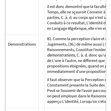
il est donc demontré que la faculté d
Temps, elle ne sçauroit Convenir à l
parties, C. à. d. au corps qui n’est
un 
Conduits à ce resultat, L’identité d’
en Langage Algebrique, elle n’en est p
81. Comme la perception claire et dist
Demonstrations
Jugements, (36.) de même aussi L’ide
Raisonnements, Constitue l’evidence d
demonstrations
, C. à. d. donc qu’un
de L’une à l’autre, ne different que pa
propositions eloignées, quand on pass
immediatement d’une proposition à une
il faut observer que la Perception de L
Constament presente la Suite des pro
Peut se Souvenir de l’avoir parcourue
on peut employer dans le Raisonneme
apperçu L’identité, Lorsqu’on s’etoit 