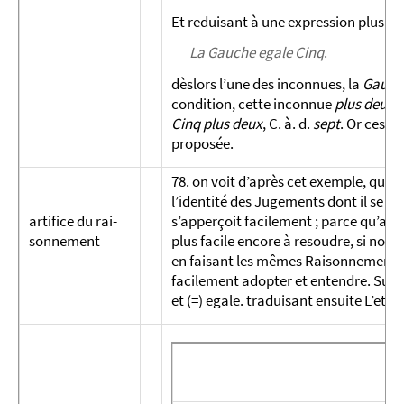
Et reduisant à une expression plus |[
3
La Gauche egale Cinq
.
dèslors l’une des inconnues, la
Gauch
condition, cette inconnue
plus deux
,
Cinq plus deux
, C. à. d.
sept
. Or ces 
proposée.
78. on voit d’après cet exemple, qu’ain
l’identité des Jugements dont il se co
artifice du rai­
s’apperçoit facilement ; parce qu’alo
sonnement
plus facile encore à resoudre, si nou
en faisant les mêmes Raisonnements 
facilement adopter et entendre. Sup­p
et (=) egale. traduisant ensuite L’eta