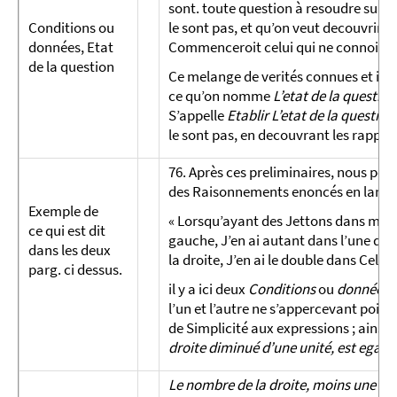
sont. toute question à resoudre supp
Conditions ou
le sont pas, et qu’on veut decouvrir. J
données, Etat
Commenceroit celui qui ne connoitroi
de la question
Ce melange de verités connues et inco
ce qu’on nomme
L’etat de la question
S’appelle
Etablir L’etat de la question
le sont pas, en decouvrant les rapport
76. Après ces preliminaires, nous po
des Raisonnements enoncés en langa
Exemple de
« Lorsqu’ayant des Jettons dans mes d
ce qui est dit
gauche, J’en ai autant dans l’une que 
dans les deux
la droite, J’en ai le double dans Cell
parg. ci des­sus.
il y a ici deux
Conditions
ou
données
r
l’un et l’autre ne s’appercevant point 
de Simplicité aux expressions ; ainsy
droite diminué d’une unité, est egal 
Le nombre de la droite, moins une unit