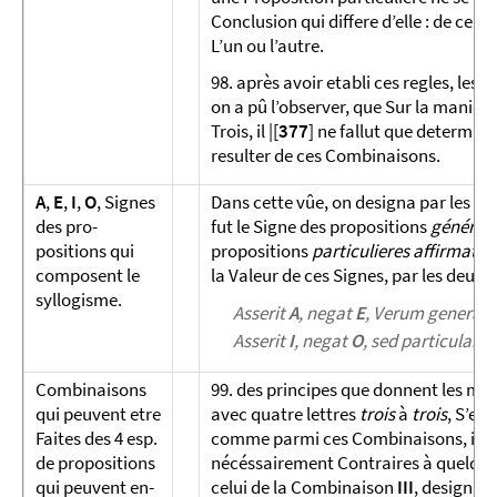
Conclusion qui differe d’elle : de ce q
L’un ou l’autre.
98. après avoir etabli ces regles, les
on a pû l’observer, que Sur la manie
Trois, il |[
377
] ne fallut que determin
resulter de ces Combinaisons.
A
,
E
,
I
,
O
, Signes
Dans cette vûe, on designa par les let
des pro­
fut le Signe des propositions
générale
positions qui
propositions
particulieres affirmativ
com­posent le
la Valeur de ces Signes, par les deux v
syllogisme.
Asserit
A
, negat
E
, Verum generali
Asserit
I
, negat
O
, sed particulari
Combinaisons
99. des principes que donnent les mat
qui peuvent etre
avec quatre lettres
trois
à
trois
, S’el
Faites des 4 esp.
comme parmi ces Combinaisons, il y en
de propo­sitions
nécéssairement Contraires à quel­qu’un
qui peuvent en­
celui de la Combinaison
III
, designant