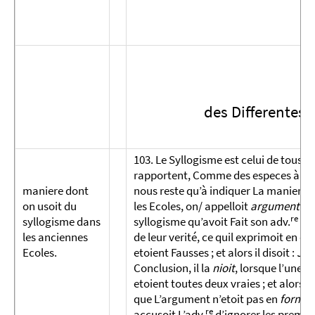
des Differentes
103. Le Syllogisme est celui de tous le
rapportent, Comme des especes à leur 
maniere dont
nous reste qu’à indiquer La maniere d
on usoit du
les Ecoles, on/ appelloit
argumen­tati
re
syllo­gisme dans
syllogisme qu’avoit Fait son adv.
: r
les anciennes
de leur verité, ce quil exprimoit en dis
Ecoles.
etoient Fausses ; et alors il disoit :
Je 
Conclusion, il la
nioit
, lorsque l’une d
etoient toutes deux vraies ; et alors c
que L’argu­ment n’etoit pas en
forme
,
re
accusoit L’adv.
d’ignorer les premier