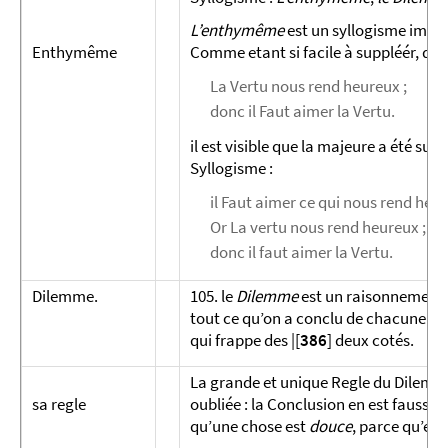
L’enthymême
est un syllogisme impar
Enthymême
Comme etant si facile à suppléér, qu’i
La Vertu nous rend heureux ;
donc il Faut aimer la Vertu.
il est visible que la majeure a été s
Syllogisme :
il Faut aimer ce qui nous rend heur
Or La vertu nous rend heureux ;
donc il faut aimer la Vertu.
Dilemme.
105. le
Dilemme
est un raisonnement c
tout ce qu’on a conclu de chacune des 
qui frappe des |[
386
] deux cotés.
La grande et unique Regle du Dilemme 
sa regle
oubliée : la Conclusion en est fausse,
qu’une chose est
douce
, parce qu’elle