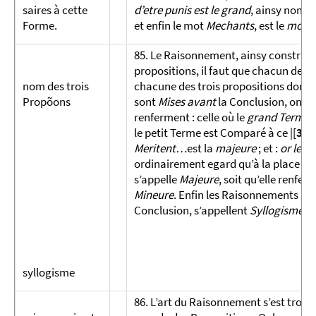
saires à cette
d’etre punis est le grand
, ainsy nommé
Forme.
et enfin le mot
Mechants
, est le
moye
85. Le Raisonnement, ainsy construit 
propositions, il faut que chacun des T
nom des trois
chacune des trois propositions dont 
Propõons
sont
Mises avant
la Con­clusion, ont 
renferment : celle où le
grand Terme
e
le petit Terme est Comparé à ce |[
368
Meritent…
est la
majeure
; et :
or les 
ordinairement egard qu’à la place q
s’appelle
Majeure
, soit qu’elle ren­f
Mineure
. Enfin les Raisonnements pre
Conclusion, s’appellent
Syllo­gismes
.
syllogisme
86. L’art du Raisonnement s’est trouv