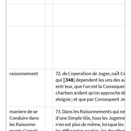
raisonnement
72. de L’operation de Juger, naît Ce
qui |[
348
] dependent les uns des autre
entr’eux, que l’un est la Consequence 
charbon ardent qu’on approche de moi,
eloigne ; et que par Consequent Je do
maniere de se
73. Dans les Raisonnements qui ne son
Conduire dans
d’une Simple Vûe, tous les Juge­ments 
les Raisonne­
n’en est plus de même, lorsque les R
ments Compli­
les differentes parties, les devellopp