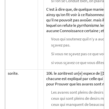
si l’on se Conduit bien, on plaira a
C’est à dire que, de quelque maniere q
ainsy qu’on fit voir à ce Raisonneur q
qu’il ne pouvoit pas avoûer. mais il 
lequel on refute le
pyrrhonisme
. les 
aucune Connoissance certaine ; et on l
Vous qui soutenez quil n’y a aucun
sçavez pas.
Si vous ne sçavez pas ce que vous 
si vous sçavez ce que vous dites, v
sorite.
106. le
sorite
est un[e] espece de |[
38
chacune est expliqué par celle qui la 
pour Prouver que les avares sont mise
Les avares sont pleins de desirs ;
ceux qui sont pleins de desirs ma
ceux qui manquent de beaucoup de