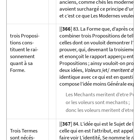
anciens, comme chés les modernes, c
avoient surchargé ce principe d’un Tas
et c’est ce que Les Modernes veulent
|[
366
] 83. La Forme que, d’après ce qu
trois Propo­si­
combiner trois Propositions de telle
tions cons­
celles dont on vouloit demontrer l’ide
tituent le rai­
prouver, qui, devenant la troisieme /
sonnement
et enonçoit le rapport apperçu entre
quant à sa
Propositions ; ainsy vouloit-on prouv
Forme.
deux idées,
Voleurs
/et/
meritent d’et
identique avec ce qui est en question,
compose l’idée moins Générale expri
Les Mechants meritent d’etre Punis
or les voleurs sont mechants ;
donc les voleurs meritent d’etre Pu
|[
367
] 84. L’idée qui est le Sujet de la
Trois Termes
celle qui en est l’attribut, est appellé
sont nécés­
faire voir L’identité, Se nomme le
moy