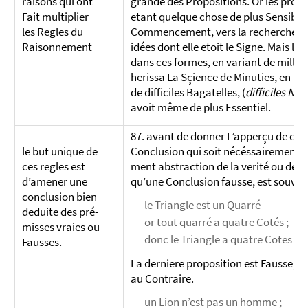
raisons qui ont
grande des Propositions. Or les propos
Fait multiplier
etant quelque chose de plus Sensible, 
les Regles du
Commencement, vers la recherche des 
Rai­sonnement
idées dont elle etoit le Signe. Mais l
dans ces formes, en variant de mille 
herissa La Sçience de Minuties, en rend
de difficiles Bagatelles, (
difficiles Nu
avoit même de plus Essentiel.
87. avant de donner L’apperçu de ces
le but unique de
Conclusion qui soit nécéssairement ded
ces regles est
ment abstraction de la verité ou de l
d’amener une
qu’une Conclusion fausse, est souvent
conclusion bien
le Triangle est un Quarré
deduite des pré­
or tout quarré a quatre Cotés ;
misses vraies ou
donc le Triangle a quatre Cotes [sic
Fausses.
La derniere proposition est Fausse, 
au Contraire.
un Lion n’est pas un homme ;