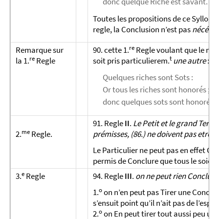
donc quelque Riche est savant.
Toutes les propositions de ce Syllogis
regle, la Conclusion n’est pas
nécés­s
re
Remarque sur
90. cette 1.
Regle voulant que le moy
re
t
la 1.
Regle
soit pris particulierem.
une autre
: a
Quelques riches sont Sots :
Or tous les riches sont honorés ;
donc quelques sots sont honorés.
91. Regle
II
.
Le Petit et le grand Terme
me
2.
Regle.
prémisses, (86.) ne doivent pas etre p
Le Particulier ne peut pas en effet Con
permis de Conclure que tous le soient
e
3.
Regle
94. Regle
III
.
on ne peut rien Conclure
o
1.
on n’en peut pas Tirer une Conclusi
s’ensuit point qu’il n’ait pas de l’es­pri
o
2.
on En peut tirer tout aussi peu une 