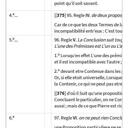
point qu’il soit savant.
e
4.
...
|[
375
] 95. Regle
IV
.
de deux propositio
Car de ce que les deux Termes de la Con
incompatibilité entr’eux : C’est tout l
e
5.
...
96. Regle
V
.
La Conclusion suit toujours
L’une des Prémisses est L’un ou L’autr
o
1.
Lorsqu’en effet L’une des prémisse
et il est incompatible avec l’autre ;
o
2.
devant etre Contenue dans les prém
Or, si elle etoit universelle, Lors­que 
la Contenir, ce qui ne peut pas etre.
|[
376
] d’où il Suit qu’une proposition
Concluant le particulier, on ne Conclut
aussi ; mais de ce que Pierre est riche
e
6.
97. Regle
VI
.
on ne peut rien Conclure 
une Proposition particuliere ne se ra