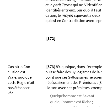
et le
petit Terme
qui ne S’identifient c
identifiés entr’eux. Sur quoi il Faut o
cation, le
moyen
Equivaut à deux Term
qui est en Contradiction avec le prin­c
|[
372
]
Cas où la Con­
|[
373
] 89. quoique, dans L’exemple ci 
clusion est
puisse faire des Syllogismes de la mê
Vraie, quoi­que
point que ces Syllogismes ne soient m
cette Regle n’ait
nécéssairement des Pré­misses : (88.) s
pas été ob­ser­
Liaison avec ces prémisses. exemple :
vée
Quelqu’homme est Savant
quelqu’homme est Riche ;