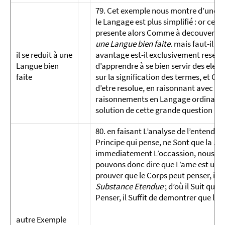
79. Cet exemple nous montre d’une man
le Langage est plus simplifié : or cet
presente alors Comme à decouvert et 
une Langue bien faite
. mais faut-il 
il se reduit à une
avantage est-il exclusivement reservé
Langue bien
d’apprendre à se bien servir des eleme
faite
sur la signification des termes, et Co
d’etre resolue, en raisonnant avec des 
raisonnements en Langage ordinaire. à
solution de cette grande question : S
80. en faisant L’analyse de l’entendem
Principe qui pense, ne Sont que la
Se
immediatement L’occassion, nous avons 
pouvons donc dire que L’ame est une
prouver que le Corps peut penser, il fau
Substance Etendue
; d’où il Suit que
Pen­ser, il Suffit de demontrer que l’
autre Exemple