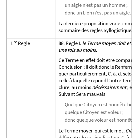
un aigle n’est pas un homme ;
donc un Lion n’est pas un aigle.
La derniere proposition vraie, comme 
sommaire des regles Syllo­gistiques.
re
1.
Regle
88. Regle
I
.
le Terme moyen doit etre p
une fois au moins
.
Ce Terme en effet doit etre comparé à ce
Conclusion ; il doit donc le Renferme
que/ particuliere­ment, C. à. d. selon 
celle à laquelle repond l’autre Terme
clure, au moins
nécéssairement
; et 
Suivant Sera mauvais.
Quelque Citoyen est honnête hom
quelque Citoyen est voleur ;
donc quelque voleur est honnête
Le Terme moyen qui est le mot,
Citoy
differente de sa signification, C. à. d