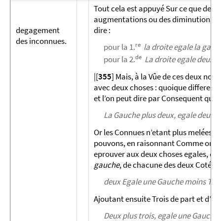
Tout cela est appuyé Sur ce que des 
augmentations ou des diminutions eg
degagement
dire :
des inconnues.
re
pour la 1.
la droite egale la gauc
de
pour la 2.
La droite egale deux G
|[
355
] Mais, à la Vûe de ces deux nouv
avec deux choses : quoique differente
et l’on peut dire par Consequent que :
La Gauche plus deux, egale deux 
Or les Connues n’etant plus melées, d
pouvons, en raisonnant Comme on l’a fai
eprouver aux deux choses egales, des
gauche
, de chacune des deux Cotés, n
deux Egale une Gauche moins Troi
Ajoutant ensuite Trois de part et d’aut
Deux plus trois, egale une Gauche m