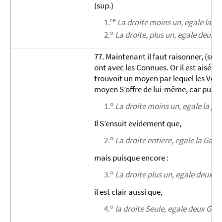
(sup.)
re
1.
La droite moins un, egale la g
o
2.
La droite, plus un, egale deux
77. Maintenant il faut raisonner, (sup
ont avec les Connues. Or il est aisé |[
3
trouvoit un moyen par lequel les Veri
moyen S’offre de lui-même, car puisq
o
1.
La droite moins un, egale la ga
Il S’ensuit evidement que,
o
2.
La droite entiere, egale la Gau
mais puisque encore :
o
3.
La droite plus un, egale deux 
il est clair aussi que,
o
4.
la droite Seule, egale deux Gau