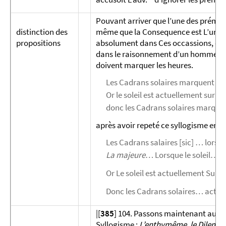
Pouvant arriver que l’une des prémisse
distinction des
même que la Consequence est L’un et l’
propositions
absolument dans Ces occassions, on di
dans le raisonnement d’un homme qui
doivent marquer les heures.
Les Cadrans solaires marquent l’heu
Or le soleil est actuellement sur no
donc les Cadrans solaires marquen
après avoir repeté ce syllogisme en e
Les Cadrans salaires [sic] … lorsq
La majeure
… Lorsque le soleil… e
Or Le soleil est actuellement Sur n
Donc les Cadrans solaires… actue
|[
385
] 104. Passons maintenant aux d
Syllogisme :
L’enthymême
,
le Dilemm