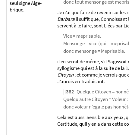
donc tout mensonge est meprisab
seul signe Al­ge­
brique.
Je n’ai que faire de revenir sur les re
Barbara
il suffit que, Connoissant la 
servent à le faire, sont Liées par Liden
Vice = meprisable.
Mensonge = vice (qui = meprisable)
donc mensonge = Meprisable.
il en seroit de même, s’il Sagissoit d
re
syllogisme qui est à la suite de la 1.
r
Citoyen
; et comme je verrois que ce
J’aurois en Traduisant.
|[
382
] Quelque Citoyen = honnête
Quelqu’autre Citoyen = Voleur :
donc voleur n’egale pas honnête
Cela est aussi Sensible aux yeux, qu’
Certitude, quil y en a dans cette conseq