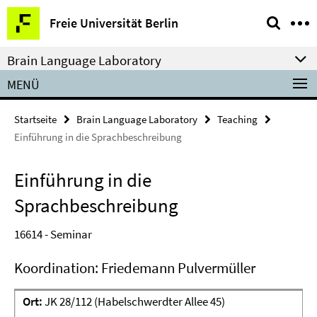
Springe
Service-
Freie Universität Berlin
direkt
Navigation
zu
Brain Language Laboratory
Inhalt
MENÜ
Startseite
Brain Language Laboratory
Teaching
Einführung in die Sprachbeschreibung
Einführung in die
Sprachbeschreibung
16614 - Seminar
Koordination: Friedemann Pulvermüller
Ort:
JK 28/112 (Habelschwerdter Allee 45)