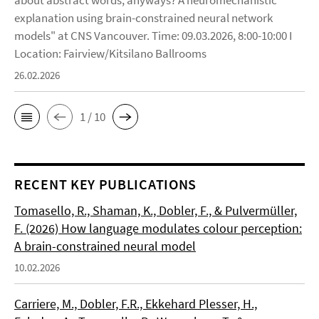
about abstract words, anyways? A neuromechanistic
explanation using brain-constrained neural network
models" at CNS Vancouver. Time: 09.03.2026, 8:00-10:00 I
Location: Fairview/Kitsilano Ballrooms
26.02.2026
1 / 10
RECENT KEY PUBLICATIONS
Tomasello, R., Shaman, K., Dobler, F., & Pulvermüller,
F. (2026) How language modulates colour perception:
A brain-constrained neural model
10.02.2026
Carriere, M., Dobler, F.R., Ekkehard Plesser, H.,