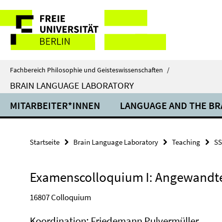
Springe
Service-
direkt
zu
Navigation
Inhalt
Fachbereich Philosophie und Geisteswissenschaften
/
BRAIN LANGUAGE LABORATORY
MITARBEITER*INNEN
LANGUAGE AND THE BR
Startseite
Brain Language Laboratory
Teaching
SS
Examenscolloquium I: Angewandte
16807
Colloquium
Koordination: Friedemann Pulvermüller