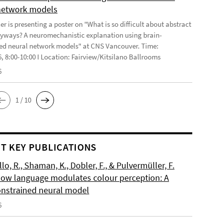
network models
r is presenting a poster on "What is so difficult about abstract
yways? A neuromechanistic explanation using brain-
ed neural network models" at CNS Vancouver. Time:
6, 8:00-10:00 I Location: Fairview/Kitsilano Ballrooms
6
1 / 10
T KEY PUBLICATIONS
o, R., Shaman, K., Dobler, F., & Pulvermüller, F.
How language modulates colour perception: A
onstrained neural model
6