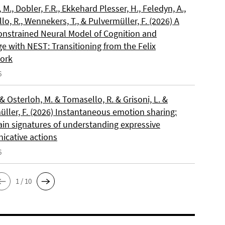
, M., Dobler, F.R., Ekkehard Plesser, H., Feledyn, A.,
o, R., Wennekers, T., & Pulvermüller, F. (2026) A
onstrained Neural Model of Cognition and
e with NEST: Transitioning from the Felix
ork
6
 & Osterloh, M. & Tomasello, R. & Grisoni, L. &
üller, F. (2026) Instantaneous emotion sharing:
ain signatures of understanding expressive
cative actions
6
1 / 10