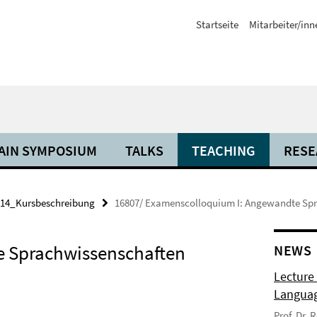
Startseite
Mitarbeiter/inn
AIN SYMPOSIUM
TALKS
TEACHING
RESE
14_Kursbeschreibung
16807/ Examenscolloquium I: Angewandte Sp
 Sprachwissenschaften
NEWS
Lecture
Langua
Prof. Dr.