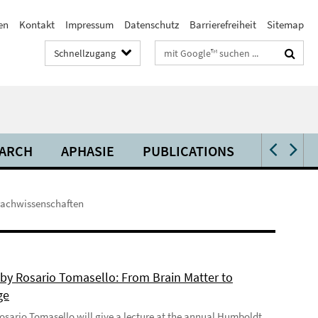
en
Kontakt
Impressum
Datenschutz
Barrierefreiheit
Sitemap
Suchbegriffe
Schnellzugang
ARCH
APHASIE
PUBLICATIONS
VIDEOS 
rachwissenschaften
 by Rosario Tomasello: From Brain Matter to
ge
 Rosario Tomasello will give a lecture at the annual Humboldt