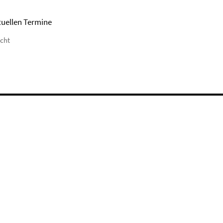
tuellen Termine
icht