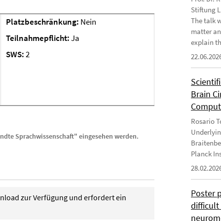
Stiftung 
The talk 
Platzbeschränkung:
Nein
matter an
Teilnahmepflicht:
Ja
explain th
SWS:
2
22.06.202
Scientif
Brain C
Computa
Rosario To
Underlyin
ndte Sprachwissenschaft" eingesehen werden.
Braitenbe
Planck In
28.02.202
Poster 
wnload zur Verfügung und erfordert ein
difficul
neurome