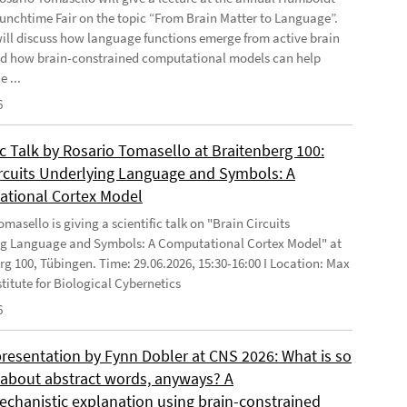
Lunchtime Fair on the topic “From Brain Matter to Language”.
will discuss how language functions emerge from active brain
d how brain-constrained computational models can help
e ...
6
ic Talk by Rosario Tomasello at Braitenberg 100:
ircuits Underlying Language and Symbols: A
tional Cortex Model
masello is giving a scientific talk on "Brain Circuits
g Language and Symbols: A Computational Cortex Model" at
rg 100, Tübingen. Time: 29.06.2026, 15:30-16:00 I Location: Max
stitute for Biological Cybernetics
6
presentation by Fynn Dobler at CNS 2026: What is so
t about abstract words, anyways? A
chanistic explanation using brain-constrained