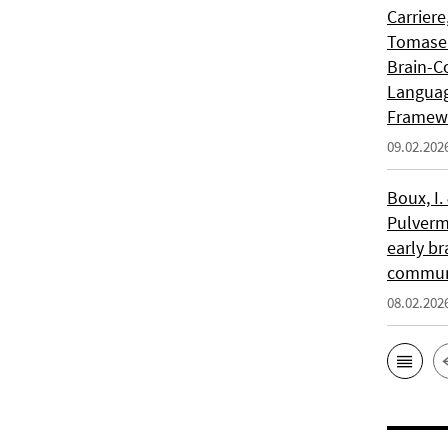
Carriere
Tomasell
Brain-C
Languag
Framew
09.02.202
Boux, I.
Pulverm
early br
communi
08.02.202