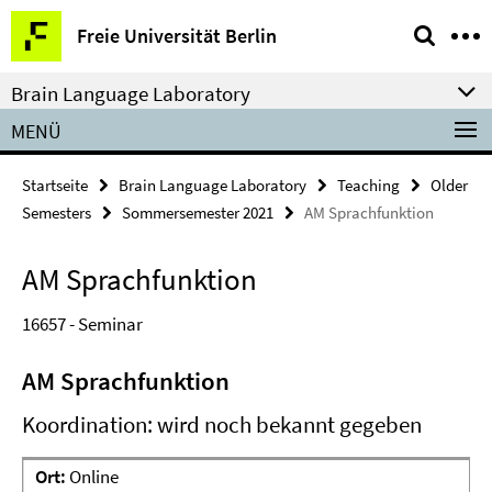
Springe
Service-
Freie Universität Berlin
direkt
Navigation
zu
Brain Language Laboratory
Inhalt
MENÜ
Startseite
Brain Language Laboratory
Teaching
Older
Semesters
Sommersemester 2021
AM Sprachfunktion
AM Sprachfunktion
16657 - Seminar
AM Sprachfunktion
Koordination: wird noch bekannt gegeben
Ort:
Online