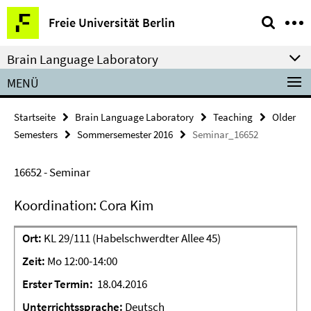
Springe
Service-
Freie Universität Berlin
direkt
Navigation
zu
Brain Language Laboratory
Inhalt
MENÜ
Startseite
Brain Language Laboratory
Teaching
Older
Semesters
Sommersemester 2016
Seminar_16652
16652 - Seminar
Koordination: Cora Kim
Ort:
KL 29/111 (Habelschwerdter Allee 45)
Zeit:
Mo 12:00-14:00
Erster
Termin:
18.04.2016
Unterrichtssprache:
Deutsch