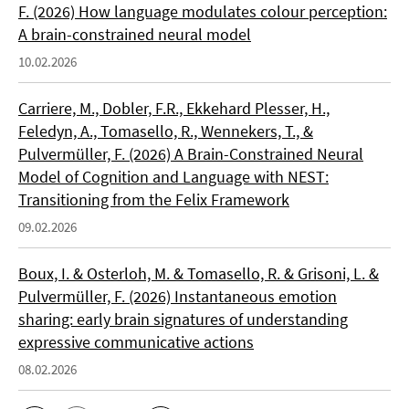
F. (2026) How language modulates colour perception:
A brain-constrained neural model
10.02.2026
Carriere, M., Dobler, F.R., Ekkehard Plesser, H.,
Feledyn, A., Tomasello, R., Wennekers, T., &
Pulvermüller, F. (2026) A Brain-Constrained Neural
Model of Cognition and Language with NEST:
Transitioning from the Felix Framework
09.02.2026
Boux, I. & Osterloh, M. & Tomasello, R. & Grisoni, L. &
Pulvermüller, F. (2026) Instantaneous emotion
sharing: early brain signatures of understanding
expressive communicative actions
08.02.2026