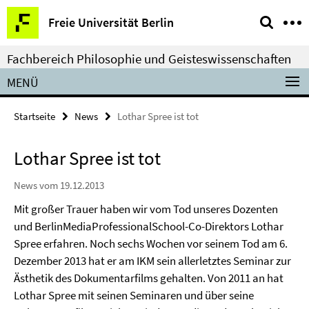
Springe
Service-
Freie Universität Berlin
direkt
Navigation
zu
Fachbereich Philosophie und Geisteswissenschaften
Inhalt
MENÜ
Startseite
News
Lothar Spree ist tot
Lothar Spree ist tot
News vom 19.12.2013
Mit großer Trauer haben wir vom Tod unseres Dozenten
und BerlinMediaProfessionalSchool-Co-Direktors Lothar
Spree erfahren. Noch sechs Wochen vor seinem Tod am 6.
Dezember 2013 hat er am IKM sein allerletztes Seminar zur
Ästhetik des Dokumentarfilms gehalten. Von 2011 an hat
Lothar Spree mit seinen Seminaren und über seine